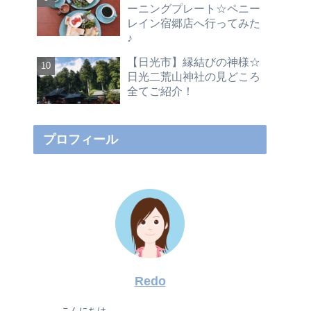
ーニングプレート☆ペニー
レイン宿郷店へ行ってみた
♪
【日光市】縁結びの神様☆
日光二荒山神社の見どころ
全てご紹介！
プロフィール
Redo
こんにちは。