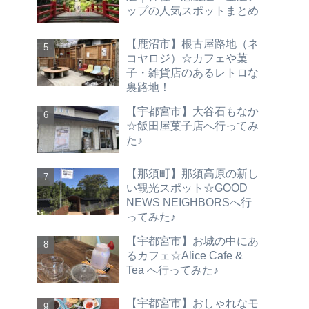
ップの人気スポットまとめ
【鹿沼市】根古屋路地（ネ
コヤロジ）☆カフェや菓
子・雑貨店のあるレトロな
裏路地！
【宇都宮市】大谷石もなか
☆飯田屋菓子店へ行ってみ
た♪
【那須町】那須高原の新し
い観光スポット☆GOOD
NEWS NEIGHBORSへ行
ってみた♪
【宇都宮市】お城の中にあ
るカフェ☆Alice Cafe &
Tea へ行ってみた♪
【宇都宮市】おしゃれなモ