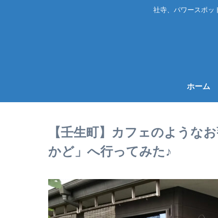
社寺、パワースポッ
ホーム
【壬生町】カフェのようなお
かど」へ行ってみた♪