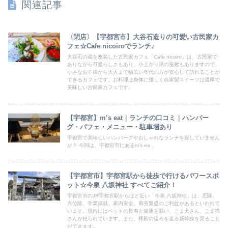
関連記事
〈閉店〉【宇都宮市】大谷石造りの可愛い古民家カ
フェ☆Cafe nicoiroでランチ♪
大谷石の蔵を改装した古民家カフェ「Cafe nicoiro」は、古民家で
ありながら可愛らしさもあり、小上がり席の座敷もありますので、
小さなお子様から大人まで幅広い年代の方が安心して訪れることが
できるカフェです。お料理は身体に優しく自家製スイーツは濃厚で
美味しい古民家カフェです。
【宇都宮】m’s eat｜ランチの口コミ｜ハンバー
グ・パフェ・メニュー・駐車場あり
宇都宮で美味しいハンバーグやおしゃれなランチを探していません
か？ 今回は、宇都宮市にあるm’s ea...
【宇都宮市】宇都宮駅から徒歩で行けるパワースポ
ット☆今泉 八坂神社 すべてご紹介！
宇都宮市のJR宇都宮駅からほど近い「今泉 八坂神社」は、厄除、
方位除、学業成就、家内安全、商売繁盛のご利益があるといわれて
います。境内にはペットの長寿と健康を願い、こま犬さん、こま猫
さんが祀られています。また、拝殿の後ろを走る新幹線を見ること
ができます。