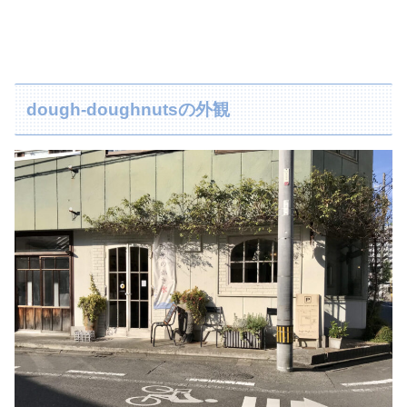
dough-doughnutsの外観