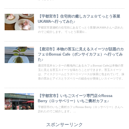
【宇都宮市】住宅街の癒しカフェ☆てっとう茶屋
UKAWAへ行ってみた♪
宇都宮市簗瀬町の住宅街にあるてっとう茶屋UKAWAさんへ訪れた
のでご紹介します。 てっとう茶屋U...
【鹿沼市】本物の苔玉に見えるスイーツが話題のカ
フェ☆Bonsai Cafe（ボンサイカフェ）へ行ってみ
た♪
鹿沼市花木センターの敷地内にあるカフェBonsai Cafeは本物の苔
玉に見える苔玉スイーツを味わうことができます。苔玉スイーツ
は、アイスクリームとラズベリーソースが抹茶に包まれていて、抹
茶の苦みとアイスとラズベリーの組合せが美味しいスイーツです。
【宇都宮市】いちごスイーツ専門店☆Rossa
Berry（ロッサベリー）いちご農村カフェ♪
宇都宮市のいちご農村カフェRossa Berry（ロッサベリー）さんへ
訪れたのでご紹介します。 ...
スポンサーリンク