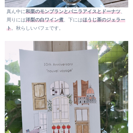
真ん中に
和栗のモンブランとバニラアイスとドーナツ
、
周りには
洋梨の白ワイン煮
、下には
ほうじ茶のジェラー
ト
。秋らしいパフェです。