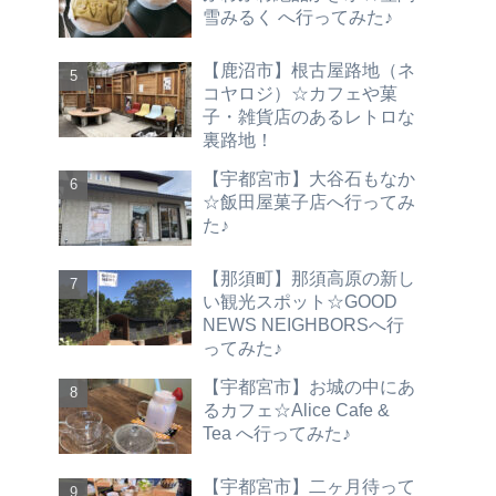
雪みるく へ行ってみた♪
【鹿沼市】根古屋路地（ネ
コヤロジ）☆カフェや菓
子・雑貨店のあるレトロな
裏路地！
【宇都宮市】大谷石もなか
☆飯田屋菓子店へ行ってみ
た♪
【那須町】那須高原の新し
い観光スポット☆GOOD
NEWS NEIGHBORSへ行
ってみた♪
【宇都宮市】お城の中にあ
るカフェ☆Alice Cafe &
Tea へ行ってみた♪
【宇都宮市】二ヶ月待って