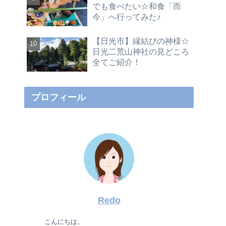
でも食べたい☆和食「而
今」へ行ってみた♪
【日光市】縁結びの神様☆
日光二荒山神社の見どころ
全てご紹介！
プロフィール
Redo
こんにちは。