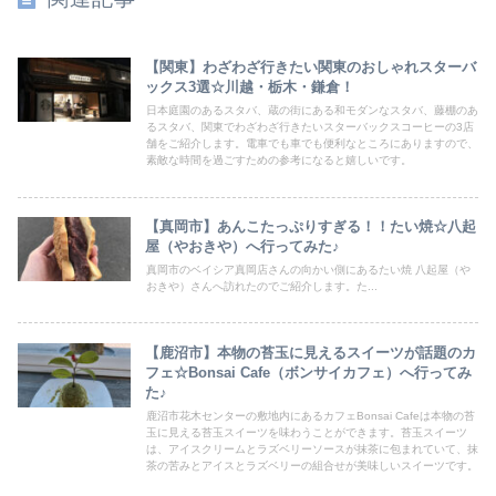
【関東】わざわざ行きたい関東のおしゃれスターバ
ックス3選☆川越・栃木・鎌倉！
日本庭園のあるスタバ、蔵の街にある和モダンなスタバ、藤棚のあ
るスタバ、関東でわざわざ行きたいスターバックスコーヒーの3店
舗をご紹介します。電車でも車でも便利なところにありますので、
素敵な時間を過ごすための参考になると嬉しいです。
【真岡市】あんこたっぷりすぎる！！たい焼☆八起
屋（やおきや）へ行ってみた♪
真岡市のベイシア真岡店さんの向かい側にあるたい焼 八起屋（や
おきや）さんへ訪れたのでご紹介します。た...
【鹿沼市】本物の苔玉に見えるスイーツが話題のカ
フェ☆Bonsai Cafe（ボンサイカフェ）へ行ってみ
た♪
鹿沼市花木センターの敷地内にあるカフェBonsai Cafeは本物の苔
玉に見える苔玉スイーツを味わうことができます。苔玉スイーツ
は、アイスクリームとラズベリーソースが抹茶に包まれていて、抹
茶の苦みとアイスとラズベリーの組合せが美味しいスイーツです。