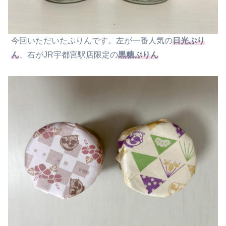
今回いただいたぷりんです。左が一番人気の
日光ぷり
ん
、右がJR宇都宮駅店限定の
黒糖ぷりん