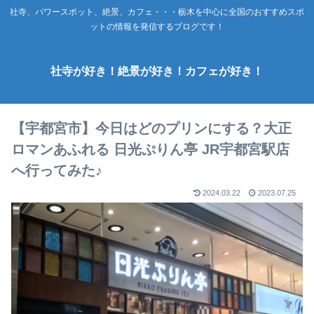
社寺、パワースポット、絶景、カフェ・・・栃木を中心に全国のおすすめスポ
ットの情報を発信するブログです！
社寺が好き！絶景が好き！カフェが好き！
【宇都宮市】今日はどのプリンにする？大正
ロマンあふれる 日光ぷりん亭 JR宇都宮駅店
へ行ってみた♪
2024.03.22
2023.07.25