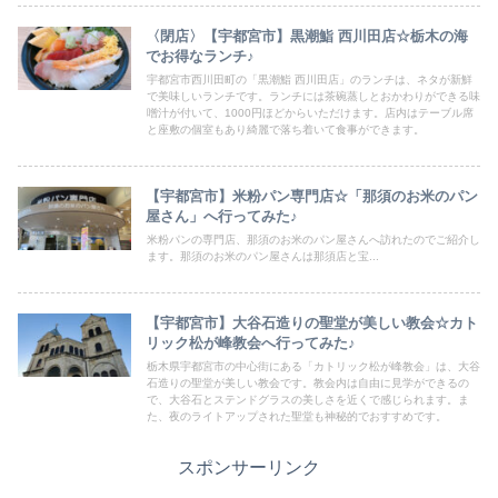
〈閉店〉【宇都宮市】黒潮鮨 西川田店☆栃木の海
でお得なランチ♪
宇都宮市西川田町の「黒潮鮨 西川田店」のランチは、ネタが新鮮
で美味しいランチです。ランチには茶碗蒸しとおかわりができる味
噌汁が付いて、1000円ほどからいただけます。店内はテーブル席
と座敷の個室もあり綺麗で落ち着いて食事ができます。
【宇都宮市】米粉パン専門店☆「那須のお米のパン
屋さん」へ行ってみた♪
米粉パンの専門店、那須のお米のパン屋さんへ訪れたのでご紹介し
ます。那須のお米のパン屋さんは那須店と宝...
【宇都宮市】大谷石造りの聖堂が美しい教会☆カト
リック松が峰教会へ行ってみた♪
栃木県宇都宮市の中心街にある「カトリック松が峰教会」は、大谷
石造りの聖堂が美しい教会です。教会内は自由に見学ができるの
で、大谷石とステンドグラスの美しさを近くで感じられます。ま
た、夜のライトアップされた聖堂も神秘的でおすすめです。
スポンサーリンク