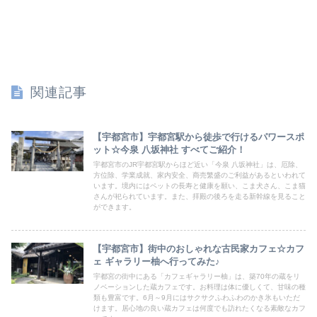
関連記事
【宇都宮市】宇都宮駅から徒歩で行けるパワースポ
ット☆今泉 八坂神社 すべてご紹介！
宇都宮市のJR宇都宮駅からほど近い「今泉 八坂神社」は、厄除、
方位除、学業成就、家内安全、商売繁盛のご利益があるといわれて
います。境内にはペットの長寿と健康を願い、こま犬さん、こま猫
さんが祀られています。また、拝殿の後ろを走る新幹線を見ること
ができます。
【宇都宮市】街中のおしゃれな古民家カフェ☆カフ
ェ ギャラリー柚へ行ってみた♪
宇都宮の街中にある「カフェギャラリー柚」は、築70年の蔵をリ
ノベーションした蔵カフェです。お料理は体に優しくて、甘味の種
類も豊富です。6月～9月にはサクサクふわふわのかき氷もいただ
けます。居心地の良い蔵カフェは何度でも訪れたくなる素敵なカフ