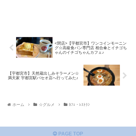
<閉店>【宇都宮市】ワンコインモーニン
グ☆高級食パン専門店 相合傘とイチゴち
ゃんのイチゴちゃんカフェ♪
【宇都宮市】天然蔵出しみそラーメン☆
満天家 宇都宮駅パセオ店へ行ってみた♪
ホーム
☆グルメ
ｶﾌｪ・ﾚｽﾄﾗﾝ
PAGE TOP