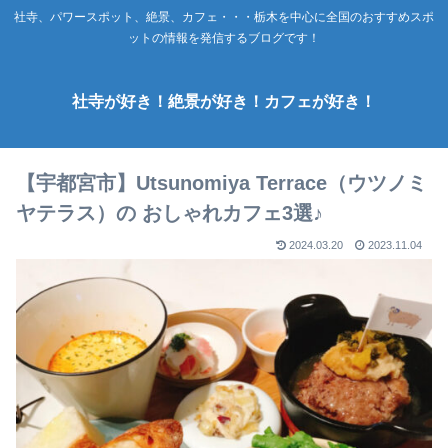
社寺、パワースポット、絶景、カフェ・・・栃木を中心に全国のおすすめスポ
ットの情報を発信するブログです！
社寺が好き！絶景が好き！カフェが好き！
【宇都宮市】Utsunomiya Terrace（ウツノミ
ヤテラス）の おしゃれカフェ3選♪
2024.03.20
2023.11.04