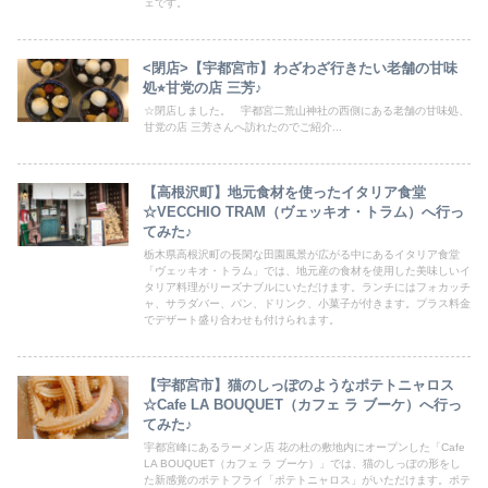
ェです。
<閉店>【宇都宮市】わざわざ行きたい老舗の甘味
処⭐︎甘党の店 三芳♪
☆閉店しました。 宇都宮二荒山神社の西側にある老舗の甘味処、
甘党の店 三芳さんへ訪れたのでご紹介...
【高根沢町】地元食材を使ったイタリア食堂
☆VECCHIO TRAM（ヴェッキオ・トラム）へ行っ
てみた♪
栃木県高根沢町の長閑な田園風景が広がる中にあるイタリア食堂
「ヴェッキオ・トラム」では、地元産の食材を使用した美味しいイ
タリア料理がリーズナブルにいただけます。ランチにはフォカッチ
ャ、サラダバー、パン、ドリンク、小菓子が付きます。プラス料金
でデザート盛り合わせも付けられます。
【宇都宮市】猫のしっぽのようなポテトニャロス
☆Cafe LA BOUQUET（カフェ ラ ブーケ）へ行っ
てみた♪
宇都宮峰にあるラーメン店 花の杜の敷地内にオープンした「Cafe
LA BOUQUET（カフェ ラ ブーケ）」では、猫のしっぽの形をし
た新感覚のポテトフライ「ポテトニャロス」がいただけます。ポテ