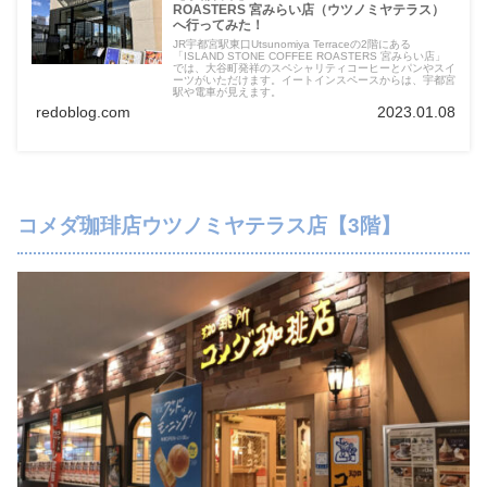
ROASTERS 宮みらい店（ウツノミヤテラス）
へ行ってみた！
JR宇都宮駅東口Utsunomiya Terraceの2階にある
「ISLAND STONE COFFEE ROASTERS 宮みらい店」
では、大谷町発祥のスペシャリティコーヒーとパンやスイ
ーツがいただけます。イートインスペースからは、宇都宮
駅や電車が見えます。
redoblog.com
2023.01.08
コメダ珈琲店ウツノミヤテラス店【3階】