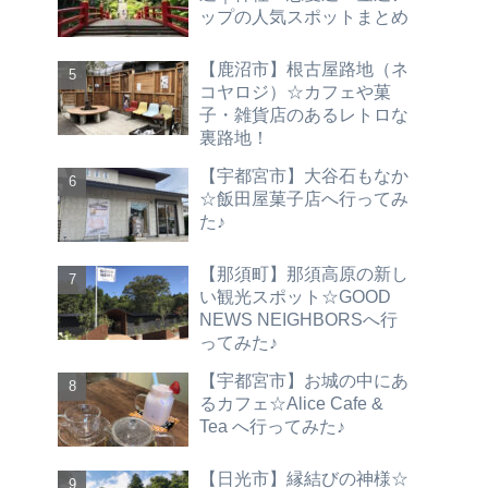
ップの人気スポットまとめ
【鹿沼市】根古屋路地（ネ
コヤロジ）☆カフェや菓
子・雑貨店のあるレトロな
裏路地！
【宇都宮市】大谷石もなか
☆飯田屋菓子店へ行ってみ
た♪
【那須町】那須高原の新し
い観光スポット☆GOOD
NEWS NEIGHBORSへ行
ってみた♪
【宇都宮市】お城の中にあ
るカフェ☆Alice Cafe &
Tea へ行ってみた♪
【日光市】縁結びの神様☆