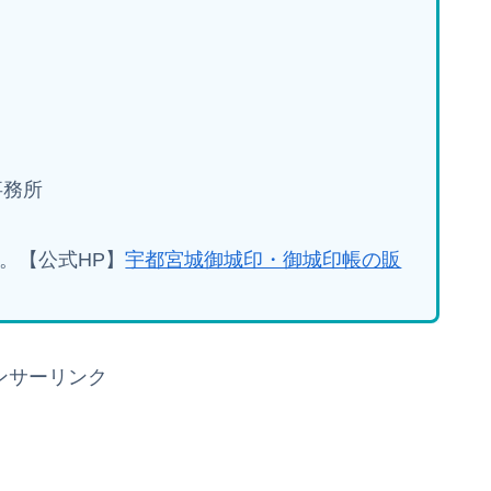
事務所
。【公式HP】
宇都宮城御城印・御城印帳の販
ンサーリンク