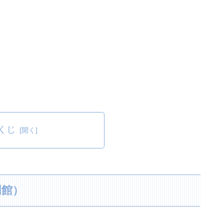
くじ
明館）