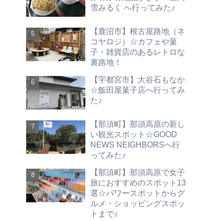
雪みるく へ行ってみた♪
【鹿沼市】根古屋路地（ネ
コヤロジ）☆カフェや菓
子・雑貨店のあるレトロな
裏路地！
【宇都宮市】大谷石もなか
☆飯田屋菓子店へ行ってみ
た♪
【那須町】那須高原の新し
い観光スポット☆GOOD
NEWS NEIGHBORSへ行
ってみた♪
【那須町】那須高原で女子
旅におすすめのスポット13
選☆パワースポットからグ
ルメ・ショッピングスポッ
トまで♪