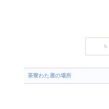
も
茶寮わた屋の場所