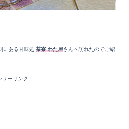
側にある甘味処
茶寮 わた屋
さんへ訪れたのでご紹
ンサーリンク