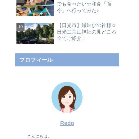
でも食べたい☆和食「而
今」へ行ってみた♪
【日光市】縁結びの神様☆
日光二荒山神社の見どころ
全てご紹介！
プロフィール
Redo
こんにちは。