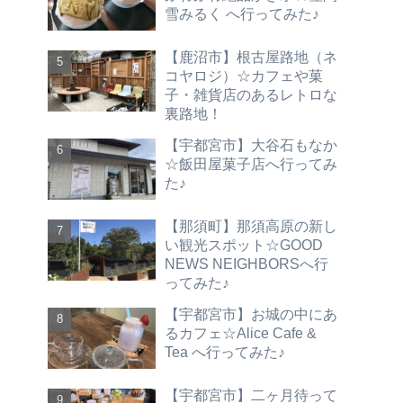
雪みるく へ行ってみた♪
【鹿沼市】根古屋路地（ネ
コヤロジ）☆カフェや菓
子・雑貨店のあるレトロな
裏路地！
【宇都宮市】大谷石もなか
☆飯田屋菓子店へ行ってみ
た♪
【那須町】那須高原の新し
い観光スポット☆GOOD
NEWS NEIGHBORSへ行
ってみた♪
【宇都宮市】お城の中にあ
るカフェ☆Alice Cafe &
Tea へ行ってみた♪
【宇都宮市】二ヶ月待って