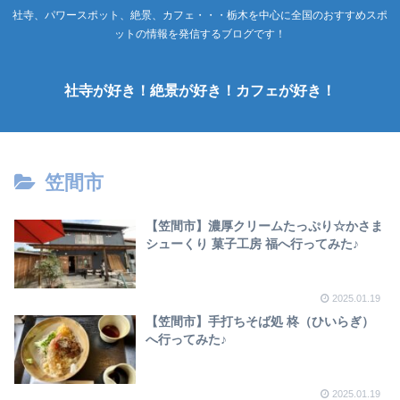
社寺、パワースポット、絶景、カフェ・・・栃木を中心に全国のおすすめスポ
ットの情報を発信するブログです！
社寺が好き！絶景が好き！カフェが好き！
笠間市
【笠間市】濃厚クリームたっぷり☆かさま
シューくり 菓子工房 福へ行ってみた♪
2025.01.19
【笠間市】手打ちそば処 柊（ひいらぎ）
へ行ってみた♪
2025.01.19