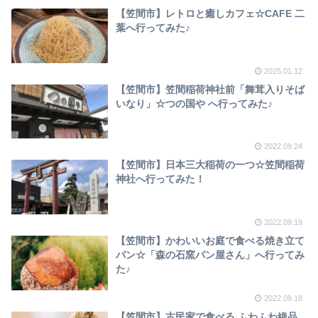
【笠間市】レトロと癒しカフェ☆CAFE 二
葉へ行ってみた♪
2025.01.12
【笠間市】笠間稲荷神社前「舞茸入りそば
いなり」☆つの国や へ行ってみた♪
2022.09.24
【笠間市】日本三大稲荷の一つ☆笠間稲荷
神社へ行ってみた！
2022.09.19
【笠間市】かわいいお庭で食べる焼き立て
パン☆「森の石窯パン屋さん」へ行ってみ
た♪
2022.09.18
【笠間市】古民家で食べる ふわふわ絶品