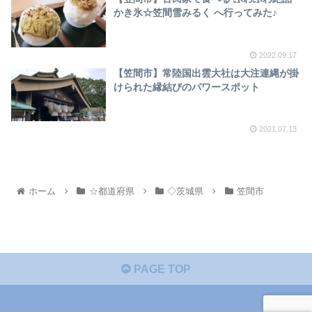
かき氷☆笠間雪みるく へ行ってみた♪
2022.09.17
【笠間市】常陸国出雲大社は大注連縄が掛
けられた縁結びのパワースポット
2021.07.13
ホーム
☆都道府県
◇茨城県
笠間市
PAGE TOP