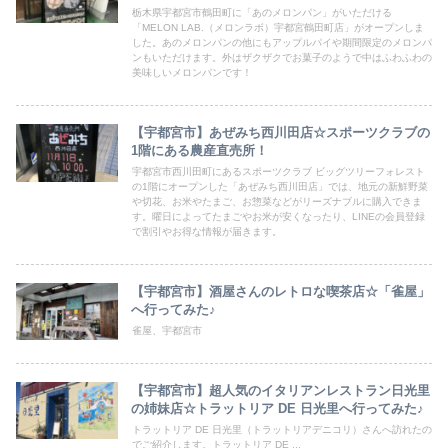
栃木県宇都宮市鶴田町に「あのメロンパン」がいただける
「MELON LAB.（メロンラボ）宇都宮鶴田町店」がオープンしま
した。あのメロンパンの他にもアップルパイや期間限定のメロンパ
ンもいただけます。外はザクザクでお菓子のようで中はふわふわの
美味しいメロンパンです！
【宇都宮市】あぜみち西川田店☆スポーツクラブの
1階にある農産直売所！
宇都宮市西川田町にあるスポーツクラブ ビッグツリーフォレスト
の1階にオープンした「あぜみち西川田店」では、地元の新鮮野菜
や切花、お米やたまご、お惣菜などがリーズナブルに購入できま
す。曜日によってたまごやお米が安くなったり、LINEの会員登録
で割引やお得な情報が届きます。
【宇都宮市】酒屋さんのレトロな喫茶店☆「雀屋」
へ行ってみた♪
雀屋、宇都宮市
【宇都宮市】超人気のイタリアンレストラン日光里
の姉妹店☆トラットリア DE 日光里へ行ってみた♪
トラットリア DE 日光里（トラットリアデニコリ）さんへ訪れたの
でご紹介します。トラットリア DE ...