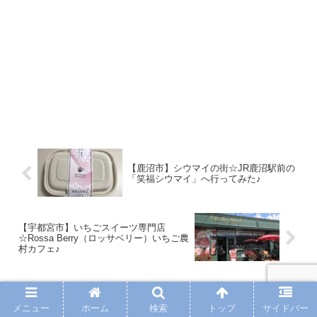
【鹿沼市】シウマイの街☆JR鹿沼駅前の
「笑福シウマイ」へ行ってみた♪
【宇都宮市】いちごスイーツ専門店
☆Rossa Berry（ロッサベリー）いちご農
村カフェ♪
ホーム
☆グルメ
ｶﾌｪ・ﾚｽﾄﾗﾝ
メニュー
ホーム
検索
トップ
サイドバー