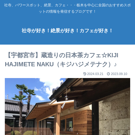
社寺、パワースポット、絶景、カフェ・・・栃木を中心に全国のおすすめスポ
ットの情報を発信するブログです！
社寺が好き！絶景が好き！カフェが好き！
【宇都宮市】蔵造りの日本茶カフェ☆KIJI
HAJIMETE NAKU（キジハジメテナク）♪
2024.03.21
2023.09.10