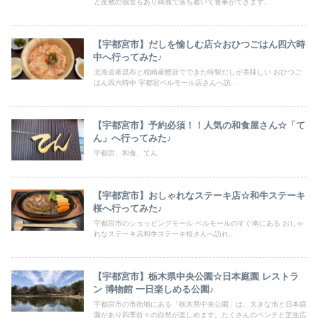
と座敷の個室もあり綺麗で落ち着いて食事ができます。
【宇都宮市】だしを愉しむ店☆おひつごはん四六時
中へ行ってみた♪
北海道産昆布と枕崎産鰹節でできた特製だしが美味しい おひつご
はん四六時中 宇都宮ベルモール店さんへ訪...
【宇都宮市】予約必須！！人気の和食屋さん☆「て
ん」へ行ってみた♪
宇都宮、和食、てん
【宇都宮市】おしゃれなステーキ店☆和牛ステーキ
桜へ行ってみた♪
宇都宮市のショッピングモール ベルモールのすぐ南にある おしゃ
れなステーキ店和牛ステーキ桜さんへ訪れ...
【宇都宮市】栃木県中央公園☆日本庭園 レストラ
ン 博物館 一日楽しめる公園♪
宇都宮市の市街地にある「栃木県中央公園」は、大きな池と日本庭
園があり四季折々の自然が楽しめます。たくさんのベンチと芝生広