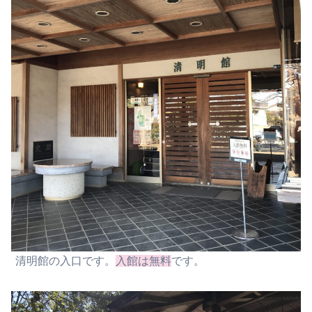
清明館の入口です。
入館
は
無料
です。