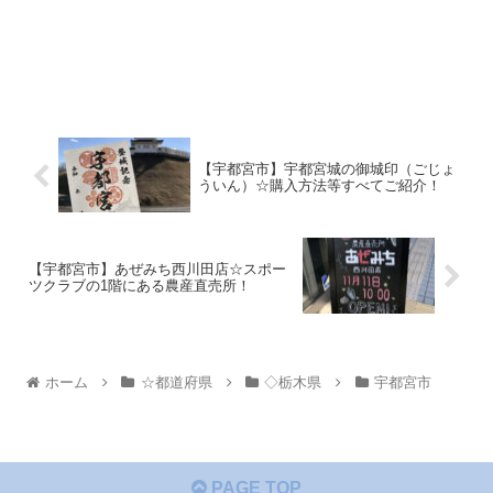
【宇都宮市】宇都宮城の御城印（ごじょ
ういん）☆購入方法等すべてご紹介！
【宇都宮市】あぜみち西川田店☆スポー
ツクラブの1階にある農産直売所！
ホーム
☆都道府県
◇栃木県
宇都宮市
PAGE TOP