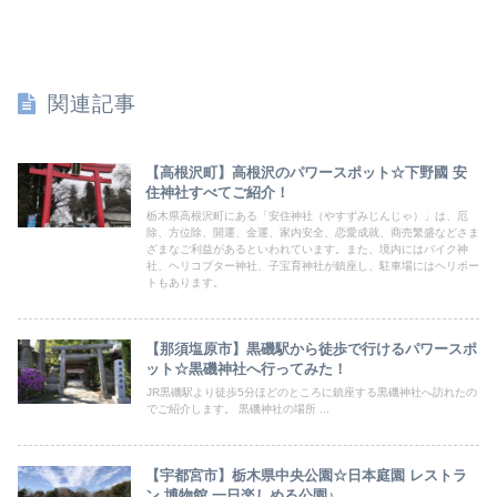
関連記事
【高根沢町】高根沢のパワースポット☆下野國 安
住神社すべてご紹介！
栃木県高根沢町にある「安住神社（やすずみじんじゃ）」は、厄
除、方位除、開運、金運、家内安全、恋愛成就、商売繁盛などさま
ざまなご利益があるといわれています。また、境内にはバイク神
社、ヘリコプター神社、子宝育神社が鎮座し、駐車場にはヘリポー
トもあります。
【那須塩原市】黒磯駅から徒歩で行けるパワースポ
ット☆黒磯神社へ行ってみた！
JR黒磯駅より徒歩5分ほどのところに鎮座する黒磯神社へ訪れたの
でご紹介します。 黒磯神社の場所 ...
【宇都宮市】栃木県中央公園☆日本庭園 レストラ
ン 博物館 一日楽しめる公園♪