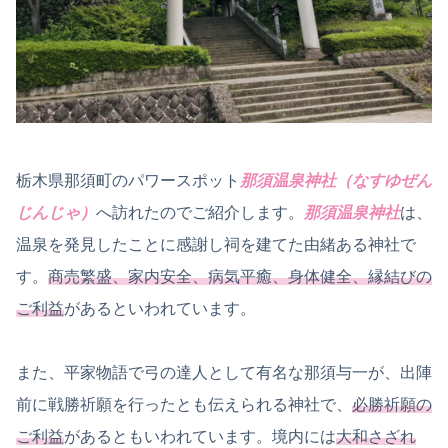
栃木県那須町のパワースポット
那須温泉神社（なすゆぜん
じんじゃ）
へ訪れたのでご紹介します。
那須温泉神社
は、
温泉を発見したことに感謝し祠を建てた由緒ある神社で
す。
商売繁盛、家内安全、病気平癒、身体健全、縁結びの
ご利益
があるといわれています。
また、平家物語で弓の達人として有名な那須与一が、出陣
前に戦勝祈願を行ったとも伝えられる神社で、
必勝祈願の
ご利益
があるともいわれています。境内には
大和さざれ