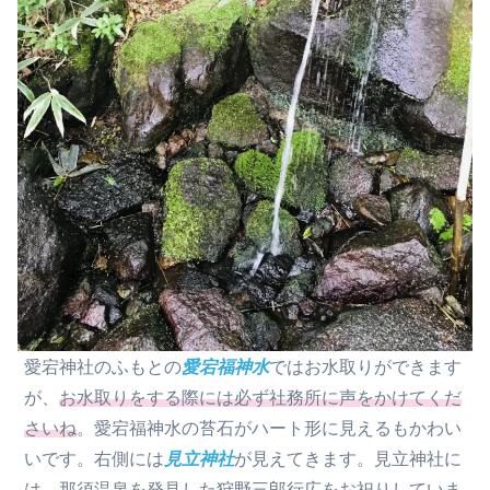
愛宕神社のふもとの
愛宕福神水
ではお水取りができます
が、
お水取りをする際には必ず社務所に声をかけてくだ
さいね
。愛宕福神水の苔石がハート形に見えるもかわい
いです。右側には
見立神社
が見えてきます。見立神社に
は、那須温泉を発見した狩野三郎行広をお祀りしていま