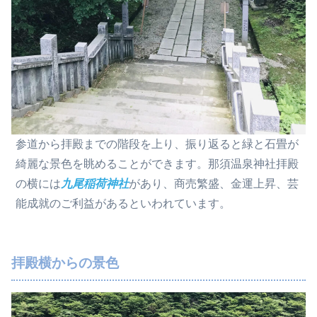
参道から拝殿までの階段を上り、振り返ると緑と石畳が
綺麗な景色を眺めることができます。那須温泉神社拝殿
の横には
九尾稲荷神社
があり、商売繁盛、金運上昇、芸
能成就のご利益があるといわれています。
拝殿横からの景色