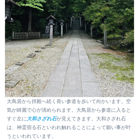
大鳥居から拝殿へ続く長い参道を歩いて向かいます。空
気が綺麗で心が清められます。大鳥居から参道に入ると
すぐ左に
大和さざれ石
が見えてきます。大和さざれ石
は、神霊宿る石といわれ触れることによって願い事が叶
うといわれています。