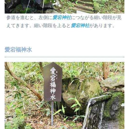
参道を進むと、左側に
愛宕神社
につながる細い階段が見
えてきます。細い階段を上ると
愛宕神社
があります。
愛宕福神水