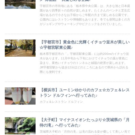
宇都宮市の市街地にある「栃木県中央公園」は、大きな池と日本庭
園があり四季折々の自然が楽しめます。たくさんのベンチと芝生広
場があるので小さなお子様からご年配の方まで楽しめる公園です。
公園内にはレストランや博物館もあります。冬でも昼間は多くの方
がジョギングやウォーキングやピクニックをされていました。
【宇都宮市】黄金色に光輝くイチョウ並木が美しい
☆宇都宮駅東公園♪
栃木県宇都宮市の「」宇都宮駅東公園」には約200mのイチョウ並
木があります。11月中旬から下旬にかけてイチョウの葉が黄色に
染まり、黄色いイチョウのトンネルと絨毯の絶景が楽しめます。
JR宇都宮駅から徒歩12分ほどのところにあるので県外から訪れる
際にも便利です。
【横浜市】ユーミンゆかりのカフェ☆カフェ＆レス
トラン ドルフィンへ行ってみた♪
カフェ＆レストラン ドルフィン
【大子町】マイナスイオンたっぷり☆茨城県の「月
待の滝」へ行ってみた♪
茨城県大子町の「月待の滝」は滝の流れる姿が優しくて美しい滝で