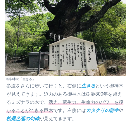
御神木の「生きる」
参道をさらに歩いて行くと、右側に
生きる
という御神木
が見えてきます。迫力のある御神木は樹齢800年を越え
るミズナラの木で、
活力、蘇生力、生命力のパワーを授
かることができる巨木
です。左側には
カタクリの群生
や
松尾芭蕉の句碑
が見えてきます。