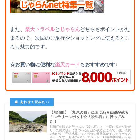
また、
楽天トラベル
と
じゃらん
どちらもポイントがた
まるので、次回のご旅行やショッピングに使えるとこ
ろも魅力的です。
☆お買い物に便利な
楽天カード
もおすすめです↓
【那須町】「九尾の狐」にまつわる伝説が残る
ミステリースポット☆「殺生石」に行ってみ
た！
那須町の観光名所である「殺生石」は、一面に溶岩が転が
り「九尾の狐」にまつわる伝説が残るところで、強い硫黄
の匂いや「千体地蔵」など独特の雰囲気がミステリーなス
ポットです。お隣のパワースポット「那須温泉神社」へも