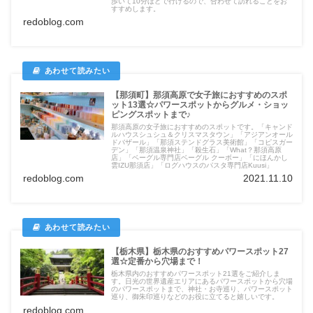
歩いて10分ほどで行けるので、合わせて訪れることをお
すすめします。
redoblog.com
【那須町】那須高原で女子旅におすすめのスポ
ット13選☆パワースポットからグルメ・ショッ
ピングスポットまで♪
那須高原の女子旅におすすめのスポットです。「キャンド
ルハウスシュシュ＆クリスマスタウン」「アジアンオール
ドバザール」「那須ステンドグラス美術館」「コピスガー
デン」「那須温泉神社」「殺生石」「What？那須高原
店」「ベーグル専門店ベーグル クーボー」「にほんかし
雲IZU那須店」「ログハウスのパスタ専門店Kuusi」
redoblog.com
2021.11.10
【栃木県】栃木県のおすすめパワースポット27
選☆定番から穴場まで！
栃木県内のおすすめパワースポット21選をご紹介しま
す。日光の世界遺産エリアにあるパワースポットから穴場
のパワースポットまで、神社・お寺巡り、パワースポット
巡り、御朱印巡りなどのお役に立てると嬉しいです。
redoblog.com