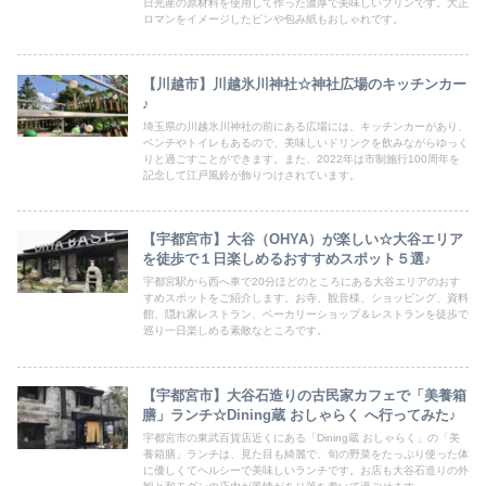
日光産の原材料を使用して作った濃厚で美味しいプリンです。大正
ロマンをイメージしたビンや包み紙もおしゃれです。
【川越市】川越氷川神社☆神社広場のキッチンカー
♪
埼玉県の川越氷川神社の前にある広場には、キッチンカーがあり、
ベンチやトイレもあるので、美味しいドリンクを飲みながらゆっく
りと過ごすことができます。また、2022年は市制施行100周年を
記念して江戸風鈴が飾りつけされています。
【宇都宮市】大谷（OHYA）が楽しい☆大谷エリア
を徒歩で１日楽しめるおすすめスポット５選♪
宇都宮駅から西へ車で20分ほどのところにある大谷エリアのおす
すめスポットをご紹介します。お寺、観音様、ショッピング、資料
館、隠れ家レストラン、ベーカリーショップ＆レストランを徒歩で
巡り一日楽しめる素敵なところです。
【宇都宮市】大谷石造りの古民家カフェで「美養箱
膳」ランチ☆Dining蔵 おしゃらく へ行ってみた♪
宇都宮市の東武百貨店近くにある「Dining蔵 おしゃらく」の「美
養箱膳」ランチは、見た目も綺麗で、旬の野菜をたっぷり使った体
に優しくてヘルシーで美味しいランチです。お店も大谷石造りの外