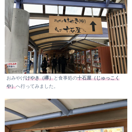
おみやげ
けやき（欅）
と食事処の
十石屋（じゅっこく
や）
へ行ってみました。