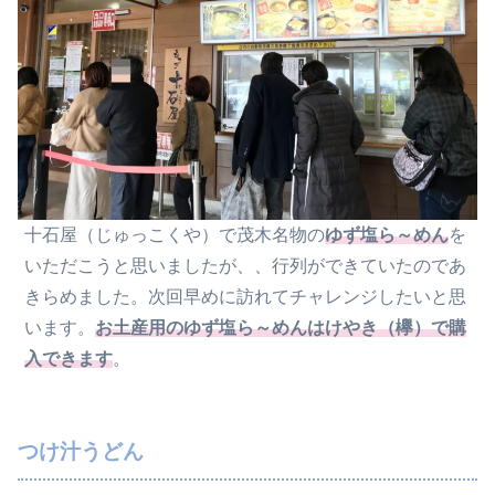
十石屋（じゅっこくや）で茂木名物の
ゆず塩ら～めん
を
いただこうと思いましたが、、行列ができていたのであ
きらめました。次回早めに訪れてチャレンジしたいと思
います。
お土産用のゆず塩ら～めんはけやき（欅）で購
入できます
。
つけ汁うどん