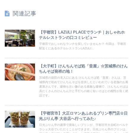
関連記事
【宇都宮】LAZULI PLACEでランチ｜おしゃれホ
テルレストランの口コミレビュー
宇都宮でおしゃれなランチを探していませんか？ 今回は、宇都宮
駅近くにあるホテルレストランLAZULI...
【大子町】けんちんそば処「昔屋」☆茨城県のけん
ちんそば発祥の地！
茨城県の袋田の滝入口にある けんちんそば処「昔屋」さんは、茨
城県内で初めてけんちんそばを提供したといわれている老舗のお蕎
麦屋さんです。建物も古い趣のある素敵な建物で、けんちんそばは
具だくさんのけんちん汁と手打ちの細く短いそばとの相性が良く絶
品です。
【宇都宮市】大正ロマンあふれるプリン専門店☆日
光ぷりん亭 大谷店へ行ってみた♪
日光ぷりん亭の濃厚で美味しいプリンが、宇都宮市大谷町のベルテ
ラシェ大谷でいただくことができます。日光ぷりん亭のプリンは、