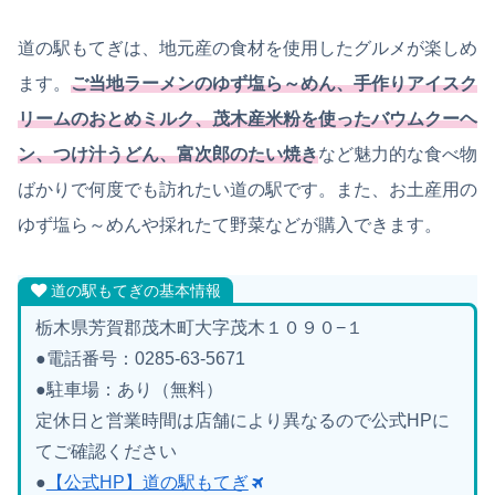
道の駅もてぎは、地元産の食材を使用したグルメが楽しめ
ます。
ご当地ラーメンのゆず塩ら～めん、手作りアイスク
リームのおとめミルク、茂木産米粉を使ったバウムクーヘ
ン、つけ汁うどん、富次郎のたい焼き
など魅力的な食べ物
ばかりで何度でも訪れたい道の駅です。また、お土産用の
ゆず塩ら～めんや採れたて野菜などが購入できます。
道の駅もてぎの基本情報
栃木県芳賀郡茂木町大字茂木１０９０−１
●電話番号：0285-63-5671
●駐車場：あり（無料）
定休日と営業時間は店舗により異なるので公式HPに
てご確認ください
●
【公式HP】道の駅もてぎ