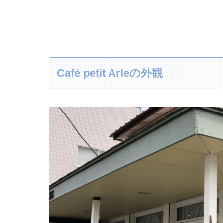
Café petit Arleの外観