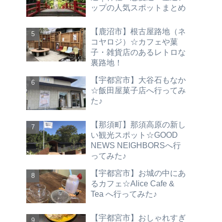
ップの人気スポットまとめ
【鹿沼市】根古屋路地（ネ
コヤロジ）☆カフェや菓
子・雑貨店のあるレトロな
裏路地！
【宇都宮市】大谷石もなか
☆飯田屋菓子店へ行ってみ
た♪
【那須町】那須高原の新し
い観光スポット☆GOOD
NEWS NEIGHBORSへ行
ってみた♪
【宇都宮市】お城の中にあ
るカフェ☆Alice Cafe &
Tea へ行ってみた♪
【宇都宮市】おしゃれすぎ