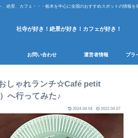
ト、絶景、カフェ・・・栃木を中心に全国のおすすめスポットの情報を
社寺が好き！絶景が好き！カフェが好き！
お問い合わせ
運営者情報
プラ
れランチ☆Café petit
ルル）へ行ってみた♪
2024.04.04
2022.04.07