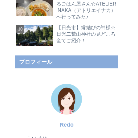
るごはん屋さん☆ATELIER
INAKA（アトリエイナカ）
へ行ってみた♪
【日光市】縁結びの神様☆
日光二荒山神社の見どころ
全てご紹介！
プロフィール
Redo
こんにちは。