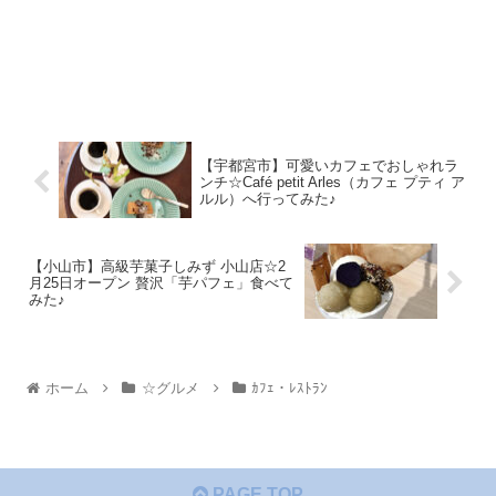
【宇都宮市】可愛いカフェでおしゃれラ
ンチ☆Café petit Arles（カフェ プティ ア
ルル）へ行ってみた♪
【小山市】高級芋菓子しみず 小山店☆2
月25日オープン 贅沢「芋パフェ」食べて
みた♪
ホーム
☆グルメ
ｶﾌｪ・ﾚｽﾄﾗﾝ
PAGE TOP