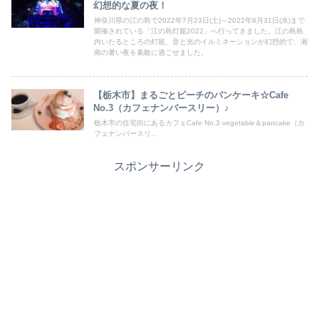
幻想的な夏の夜！
神奈川県の江の島で2022年7月23日(土)～2022年8月31日(水)まで
開催されている「江の島灯籠2022」へ行ってきました。江の島島
内いたるところの灯籠、音と光のイルミネーションが幻想的で、湘
南の暑い夜を素敵に過ごせました。
【栃木市】まるごとピーチのパンケーキ☆Cafe
No.3（カフェナンバースリー）♪
栃木市の住宅街にあるカフェCafe No.3 vegetable＆pancake（カ
フェナンバースリ...
スポンサーリンク