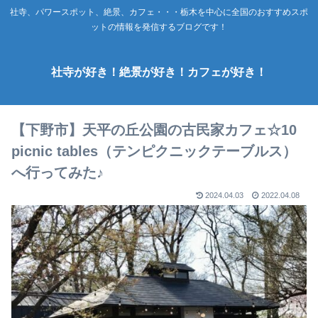
社寺、パワースポット、絶景、カフェ・・・栃木を中心に全国のおすすめスポ
ットの情報を発信するブログです！
社寺が好き！絶景が好き！カフェが好き！
【下野市】天平の丘公園の古民家カフェ☆10
picnic tables（テンピクニックテーブルス）
へ行ってみた♪
2024.04.03
2022.04.08