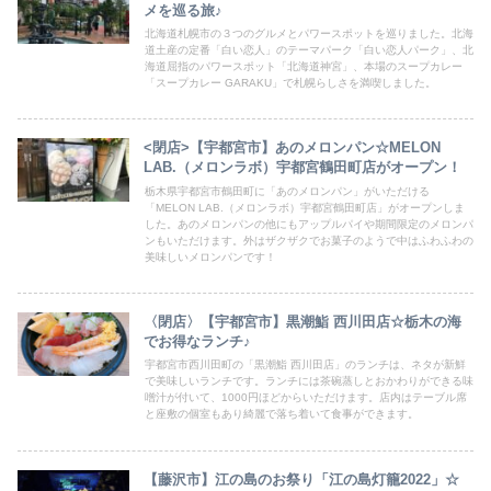
メを巡る旅♪
北海道札幌市の３つのグルメとパワースポットを巡りました。北海
道土産の定番「白い恋人」のテーマパーク「白い恋人パーク」、北
海道屈指のパワースポット「北海道神宮」、本場のスープカレー
「スープカレー GARAKU」で札幌らしさを満喫しました。
<閉店>【宇都宮市】あのメロンパン☆MELON
LAB.（メロンラボ）宇都宮鶴田町店がオープン！
栃木県宇都宮市鶴田町に「あのメロンパン」がいただける
「MELON LAB.（メロンラボ）宇都宮鶴田町店」がオープンしま
した。あのメロンパンの他にもアップルパイや期間限定のメロンパ
ンもいただけます。外はザクザクでお菓子のようで中はふわふわの
美味しいメロンパンです！
〈閉店〉【宇都宮市】黒潮鮨 西川田店☆栃木の海
でお得なランチ♪
宇都宮市西川田町の「黒潮鮨 西川田店」のランチは、ネタが新鮮
で美味しいランチです。ランチには茶碗蒸しとおかわりができる味
噌汁が付いて、1000円ほどからいただけます。店内はテーブル席
と座敷の個室もあり綺麗で落ち着いて食事ができます。
【藤沢市】江の島のお祭り「江の島灯籠2022」☆