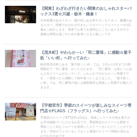
【関東】わざわざ行きたい関東のおしゃれスターバ
ックス3選☆川越・栃木・鎌倉！
日本庭園のあるスタバ、蔵の街にある和モダンなスタバ、藤棚のあ
るスタバ、関東でわざわざ行きたいスターバックスコーヒーの3店
舗をご紹介します。電車でも車でも便利なところにありますので、
素敵な時間を過ごすための参考になると嬉しいです。
【茂木町】やわらか～い「羽二重苺」に感動☆菓子
処「いい村」へ行ってみた♪
栃木県茂木町にある「菓子処 いい村」では、1月から5月までの期
間限定で「羽二重苺」がいただけます。「羽二重苺」は苺とつぶあ
んと生クリームが入っていて、ふわふわでやわらか～い和菓子で
す。一度食べたら感動して毎年食べたくなりました。「菓子処 い
い村」では、羽二重苺の他にも種類豊富な美味しい和菓子が購入で
きます。
【宇都宮市】季節のスイーツが楽しみなスイーツ専
門店☆FLAGS（フラッグス）へ行ってみた♪
宇都宮のスイーツ専門店FLAGSは、美味しいケーキや焼き菓子が
お手頃価格でいただけるお店です。季節限定のスイーツも豊富で、
季節ごとに旬なフルーツを使用したスイーツをいただくことができ
ます。SNSのフォローをしておくと最新のスイーツ情報が見れる
のでおすすめです。