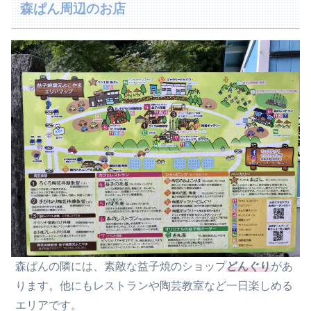
森ぱん周辺のお店
森ぱんの隣には、素敵な益子焼のショップ
どんぐり
があ
ります。他にもレストランや陶芸教室など一日楽しめる
エリアです。