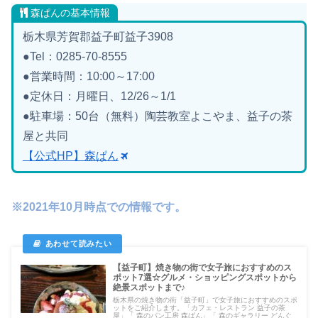
森ぱんの基本情報
栃木県芳賀郡益子町益子3908
●Tel：0285-70-8555
●営業時間：10:00～17:00
●定休日：月曜日、12/26～1/1
●駐車場：50台（無料）陶芸教室よこやま、益子の茶
屋と共同
【公式HP】森ぱん
※2021年10月時点での情報です。
【益子町】焼き物の街で女子旅におすすめのス
ポット7選☆グルメ・ショッピングスポットから
絶景スポットまで♪
栃木県の焼き物の街「益子町」で女子旅におすすめのスポ
ットをご紹介します。「カフェ・レストラン 益子の茶
屋」「 森のパン工房 森ぱん」「 森のギャラリー どんぐ