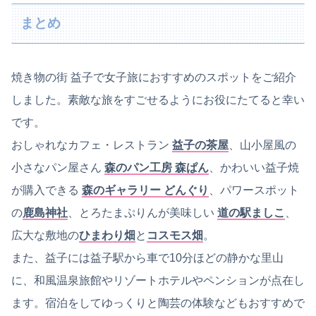
まとめ
焼き物の街 益子で女子旅におすすめのスポットをご紹介
しました。素敵な旅をすごせるようにお役にたてると幸い
です。
おしゃれなカフェ・レストラン
益子の茶屋
、山小屋風の
小さなパン屋さん
森のパン工房 森ぱん
、かわいい益子焼
が購入できる
森のギャラリー どんぐり
、パワースポット
の
鹿島神社
、とろたまぷりんが美味しい
道の駅ましこ
、
広大な敷地の
ひまわり畑
と
コスモス畑
。
また、益子には益子駅から車で10分ほどの静かな里山
に、和風温泉旅館やリゾートホテルやペンションが点在し
ます。宿泊をしてゆっくりと陶芸の体験などもおすすめで