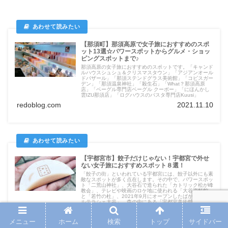
【那須町】那須高原で女子旅におすすめのスポ
ット13選☆パワースポットからグルメ・ショッ
ピングスポットまで♪
那須高原の女子旅におすすめのスポットです。「キャンド
ルハウスシュシュ＆クリスマスタウン」「アジアンオール
ドバザール」「那須ステンドグラス美術館」「コピスガー
デン」「那須温泉神社」「殺生石」「What？那須高原
店」「ベーグル専門店ベーグル クーボー」「にほんかし
雲IZU那須店」「ログハウスのパスタ専門店Kuusi」
redoblog.com
2021.11.10
【宇都宮市】餃子だけじゃない！宇都宮で外せ
ない女子旅におすすめスポット８選！
「餃子の街」といわれている宇都宮には、餃子以外にも素
敵なスポットが多く点在します。その中で、パワースポッ
ト「二荒山神社」、大谷石で造られた「カトリック松が峰
教会」、テレビや映画のロケ地に使われる「大谷資料館」
と「若竹の杜」、2021年9月にオープンしたばかりの「ベ
ルテラシェ大谷」、森の中にある「宇都宮美術館」、桜の
綺麗な「宇都宮城址公園」、2023年8月開通の「LRT（ラ
イトライン）」をご紹介します。休日のお出掛けや観光ス
ポットの参考になれたら嬉しいです。
メニュー
ホーム
検索
トップ
サイドバー
redoblog.com
2021.10.04