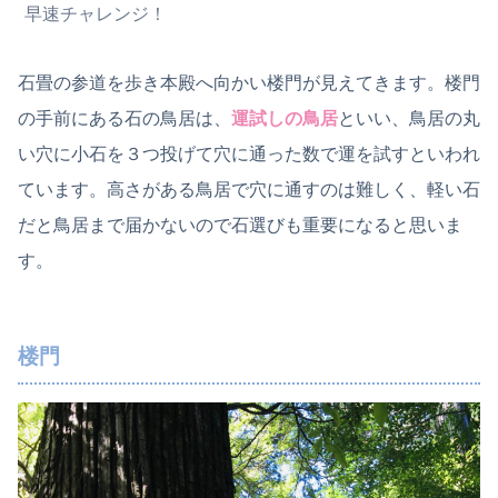
早速チャレンジ！
石畳の参道を歩き本殿へ向かい楼門が見えてきます。楼門
の手前にある石の鳥居は、
運試しの鳥居
といい、鳥居の丸
い穴に小石を３つ投げて穴に通った数で運を試すといわれ
ています。高さがある鳥居で穴に通すのは難しく、軽い石
だと鳥居まで届かないので石選びも重要になると思いま
す。
楼門