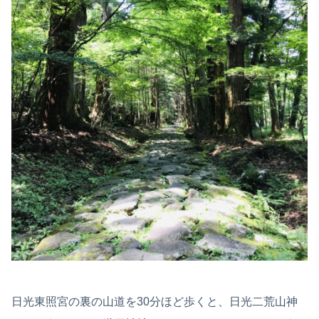
日光東照宮の裏の山道を30分ほど歩くと、日光二荒山神