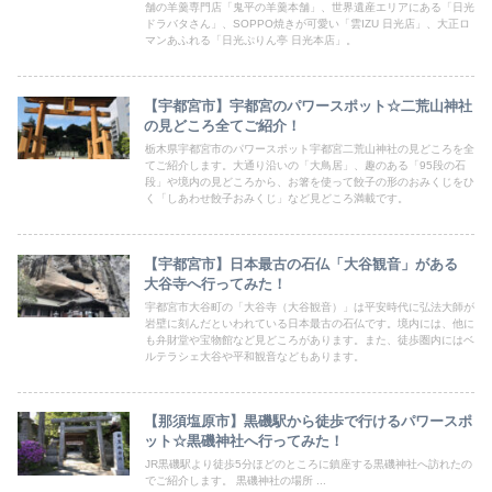
舗の羊羹専門店「鬼平の羊羹本舗」、世界遺産エリアにある「日光
ドラバタさん」、SOPPO焼きが可愛い「雲IZU 日光店」、大正ロ
マンあふれる「日光ぷりん亭 日光本店」。
【宇都宮市】宇都宮のパワースポット☆二荒山神社
の見どころ全てご紹介！
栃木県宇都宮市のパワースポット宇都宮二荒山神社の見どころを全
てご紹介します。大通り沿いの「大鳥居」、趣のある「95段の石
段」や境内の見どころから、お箸を使って餃子の形のおみくじをひ
く「しあわせ餃子おみくじ」など見どころ満載です。
【宇都宮市】日本最古の石仏「大谷観音」がある
大谷寺へ行ってみた！
宇都宮市大谷町の「大谷寺（大谷観音）」は平安時代に弘法大師が
岩壁に刻んだといわれている日本最古の石仏です。境内には、他に
も弁財堂や宝物館など見どころがあります。また、徒歩圏内にはベ
ルテラシェ大谷や平和観音などもあります。
【那須塩原市】黒磯駅から徒歩で行けるパワースポ
ット☆黒磯神社へ行ってみた！
JR黒磯駅より徒歩5分ほどのところに鎮座する黒磯神社へ訪れたの
でご紹介します。 黒磯神社の場所 ...