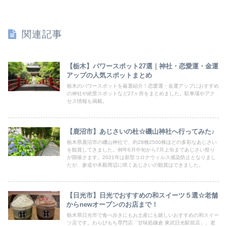
関連記事
【栃木】パワースポット27選｜神社・恋愛運・金運
アップの人気スポットまとめ
栃木のパワースポットを厳選紹介！恋愛運・金運アップにおすすめ
の神社や絶景スポットなど27ヶ所をまとめました。駐車場やアク
セス情報も掲載。
【鹿沼市】あじさいの杜☆磯山神社へ行ってみた♪
栃木県鹿沼市の磯山神社で、約28種2500株ほどの多彩なあじさい
を観賞してきました。例年6月中旬から7月上旬まであじさい祭り
が開催さます。2021年は新型コロナウィルス感染防止となりまし
たが、参道や本殿周辺に咲くあじさいの観賞はできました。
【日光市】日光でおすすめの和スイーツ５選☆老舗
からnewオープンのお店まで！
栃木県日光市で食べ歩きにもお土産にも嬉しいおすすめの和スイー
ツ店です。わらびもち専門店「甘味処鎌倉 東武日光駅前店」、老