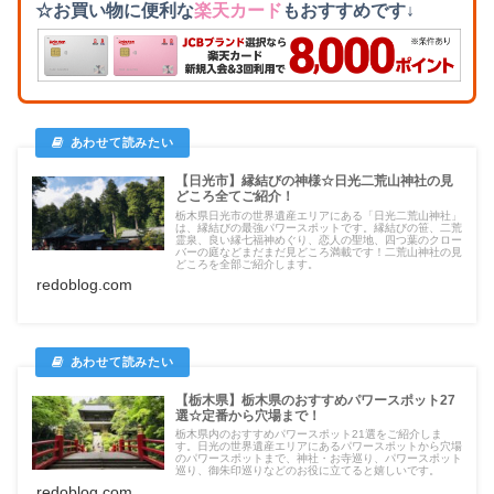
☆お買い物に便利な
楽天カード
もおすすめです↓
【日光市】縁結びの神様☆日光二荒山神社の見
どころ全てご紹介！
栃木県日光市の世界遺産エリアにある「日光二荒山神社」
は、縁結びの最強パワースポットです。縁結びの笹、二荒
霊泉、良い縁七福神めぐり、恋人の聖地、四つ葉のクロー
バーの庭などまだまだ見どころ満載です！二荒山神社の見
どころを全部ご紹介します。
redoblog.com
【栃木県】栃木県のおすすめパワースポット27
選☆定番から穴場まで！
栃木県内のおすすめパワースポット21選をご紹介しま
す。日光の世界遺産エリアにあるパワースポットから穴場
のパワースポットまで、神社・お寺巡り、パワースポット
巡り、御朱印巡りなどのお役に立てると嬉しいです。
redoblog.com