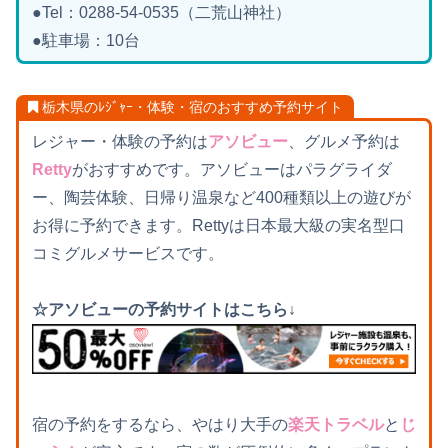
●Tel：0288-54-0535（二荒山神社）
●駐車場：10台
栃木県のﾚｼﾞｬｰ・体験・宿のおすすめ予約サイト
レジャー・体験の予約は
アソビュー
、グルメ予約は
Retty
がおすすめです。アソビューはパラグライダ
ー、陶芸体験、日帰り温泉など400種類以上の遊びが
お得に予約できます。Rettyは日本最大級の実名型口
コミグルメサービスです。
☆アソビューの予約サイトはこちら↓
宿の予約をするなら、やはり大手の
楽天トラベル
と
じ